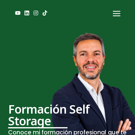
Ir
Main
al
Menu
contenido
Formación Self
Storage
Conoce mi formación profesional que te