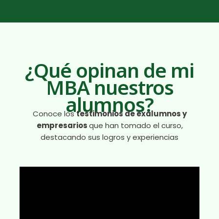
¿Qué opinan de mi
MBA nuestros
alumnos?
Conoce los
testimonios de exalumnos y
empresarios
que han tomado el curso,
destacando sus logros y experiencias