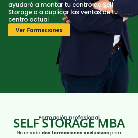
ayudará a montar tu centro de Self
Storage o a duplicar las ventas de tu
centro actual
Ver Formaciones
Formación profesional
SELF STORAGE MBA
He creado
dos formaciones exclusivas
para